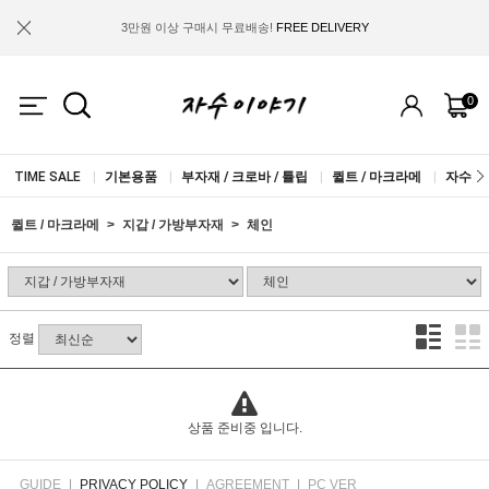
3만원 이상 구매시 무료배송!
FREE DELIVERY
금액별 사은품 지급!
FREE GIFT
0
IF YOU JOIN US, WE WILL GIVE YOU
2.000 WON COUPON!
TIME SALE
|
기본용품
|
부자재 / 크로바 / 튤립
|
퀼트 / 마크라메
|
자수실 
퀼트 / 마크라메
지갑 / 가방부자재
체인
정렬
상품 준비중 입니다.
GUIDE
|
PRIVACY POLICY
|
AGREEMENT
|
PC VER