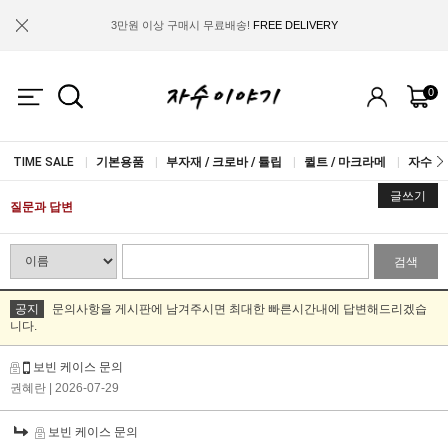
3만원 이상 구매시 무료배송!
FREE DELIVERY
금액별 사은품 지급!
FREE GIFT
0
IF YOU JOIN US, WE WILL GIVE YOU
2.000 WON COUPON!
TIME SALE
|
기본용품
|
부자재 / 크로바 / 튤립
|
퀼트 / 마크라메
|
자수실 
글쓰기
질문과 답변
검색
공지
문의사항을 게시판에 남겨주시면 최대한 빠른시간내에 답변해드리겠습
니다.
보빈 케이스 문의
권혜란
| 2026-07-29
보빈 케이스 문의