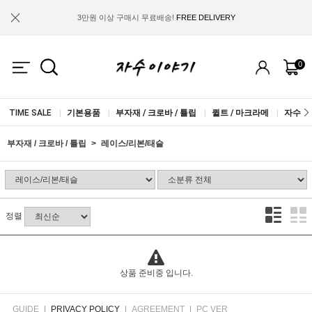
3만원 이상 구매시 무료배송!
FREE DELIVERY
금액별 사은품 지급!
FREE GIFT
0
IF YOU JOIN US, WE WILL GIVE YOU
2.000 WON COUPON!
TIME SALE
|
기본용품
|
부자재 / 크로바 / 튤립
|
퀼트 / 마크라메
|
자수실 
부자재 / 크로바 / 튤립
레이스/리본/태슬
정렬
상품 준비중 입니다.
GUIDE
|
PRIVACY POLICY
|
AGREEMENT
|
PC VER