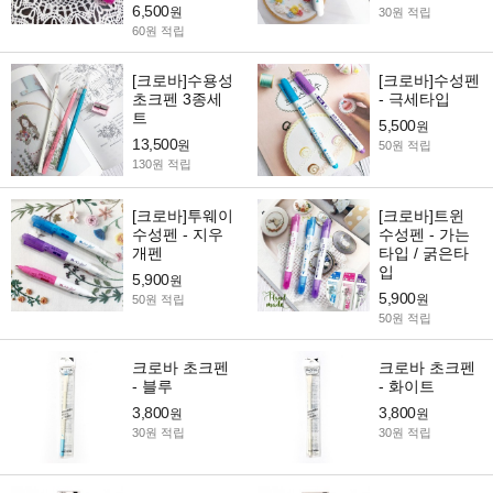
6,500
원
30원 적립
60원 적립
[크로바]수용성
[크로바]수성펜
초크펜 3종세
- 극세타입
트
5,500
원
13,500
원
50원 적립
130원 적립
[크로바]투웨이
[크로바]트윈
수성펜 - 지우
수성펜 - 가는
개펜
타입 / 굵은타
입
5,900
원
5,900
원
50원 적립
50원 적립
크로바 초크펜
크로바 초크펜
- 블루
- 화이트
3,800
3,800
원
원
30원 적립
30원 적립