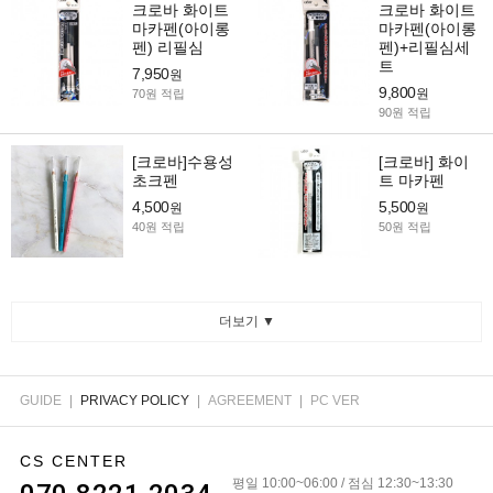
크로바 화이트
크로바 화이트
마카펜(아이롱
마카펜(아이롱
펜) 리필심
펜)+리필심세
트
7,950
원
9,800
원
70원 적립
90원 적립
[크로바]수용성
[크로바] 화이
초크펜
트 마카펜
4,500
5,500
원
원
40원 적립
50원 적립
더보기 ▼
GUIDE
|
PRIVACY POLICY
|
AGREEMENT
|
PC VER
CS CENTER
평일 10:00~06:00 / 점심 12:30~13:30