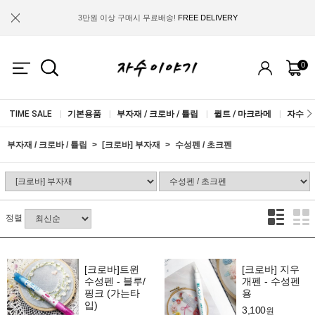
3만원 이상 구매시 무료배송!
FREE DELIVERY
금액별 사은품 지급!
FREE GIFT
0
IF YOU JOIN US, WE WILL GIVE YOU
2.000 WON COUPON!
TIME SALE
|
기본용품
|
부자재 / 크로바 / 튤립
|
퀼트 / 마크라메
|
자수실 
부자재 / 크로바 / 튤립
[크로바] 부자재
수성펜 / 초크펜
정렬
[크로바]트윈
[크로바] 지우
수성펜 - 블루/
개펜 - 수성펜
핑크 (가는타
용
입)
3,100
원