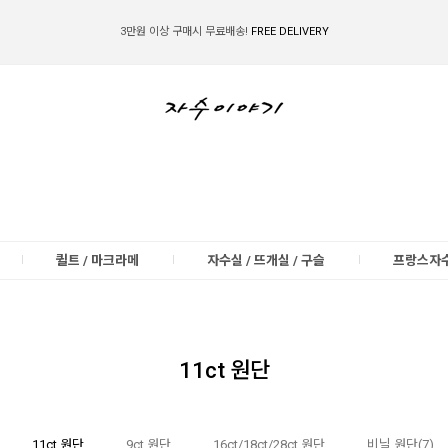
3만원 이상 구매시 무료배송!
FREE DELIVERY
금액별 사은품 지급!
FREE GIFT
JOIN -
IF YOU JOIN US, WE WILL GIVE YOU
2.000 WON COUPON!
퀼트 / 마크라메
자수실 / 뜨개실 / 구슬
프랑스자
11ct 원단
11ct 원단
9ct 원단
16ct/18ct/28ct 원단
비닐 원단(7)