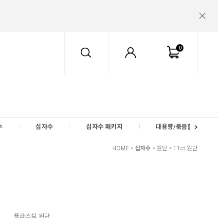
0
수
십자수
십자수 패키지
대용량/묶음할인
HOME
>
십자수
>
원단
>
11ct 원단
플라스틱 원단