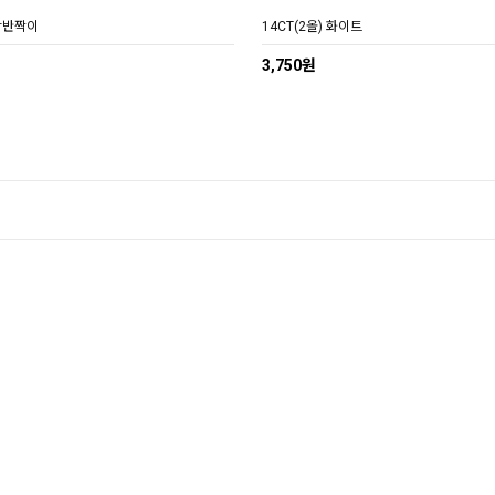
금박반짝이
14CT(2올) 화이트
3,750원