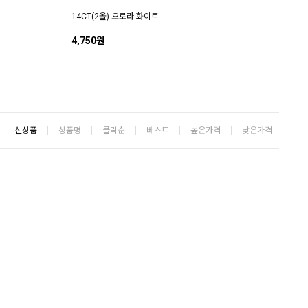
14CT(2올) 오로라 화이트
4,750원
신상품
상품명
클릭순
베스트
높은가격
낮은가격