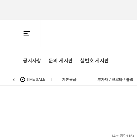
공지사항
문의 게시판
실번호 게시판
TIME SALE
기본용품
부자재 / 크로바 / 튤립
14ct 원단(16)